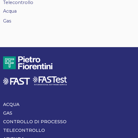
Telecontrollo
Acqua
Gas
ACQUA
Piè
di
GAS
pagina
CONTROLLO DI PROCESSO
TELECONTROLLO