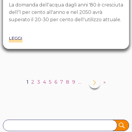
La domanda dell'acqua dagli anni '80 è cresciuta
dell'1 per cento all'anno e nel 2050 avrà
superato il 20-30 per cento dell'utilizzo attuale.
LEGGI
Paginazione
Pagina
›
Pagina
1
Pagina
2
Pagina
3
Pagina
4
Pagina
5
Pagina
6
Pagina
7
Pagina
8
Pagina
9
…
Ultima
»
successiva
attuale
pagina