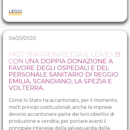
LEGGI
04/20/2020
F
A
S
T
S
P
A
F
R
O
N
T
E
G
G
I
A
I
L
C
O
V
I
D
-
1
9
C
O
N
U
N
A
D
O
P
P
I
A
D
O
N
A
Z
I
O
N
E
A
F
A
V
O
R
E
D
E
G
L
I
O
S
P
E
D
A
L
I
E
D
E
L
P
E
R
S
O
N
A
L
E
S
A
N
I
T
A
R
I
O
D
I
R
E
G
G
I
O
E
M
I
L
I
A
,
S
C
A
N
D
I
A
N
O
,
L
A
S
P
E
Z
I
A
E
V
O
L
T
E
R
R
A
.
Come lo Stato ha accantonato, per il momento,
molti principi costituzionali, anche le imprese
devono accantonare parte dei loro obiettivi di
produzione e vendita, per portare avanti il
principale interesse della salvaguardia della