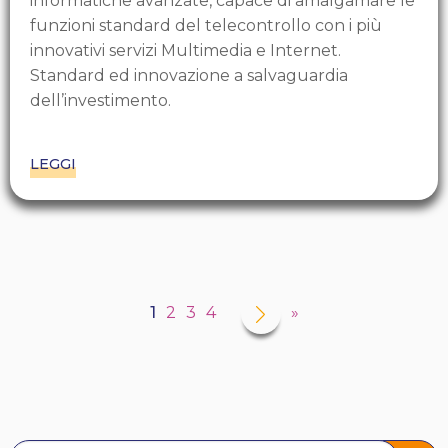
informatiche avanzate, capace di amalgamare le
funzioni standard del telecontrollo con i più
innovativi servizi Multimedia e Internet.
Standard ed innovazione a salvaguardia
dell’investimento.
LEGGI
Paginazione
Pagina
›
Pagina
1
Pagina
2
Pagina
3
Pagina
4
Ultima
»
successiva
attuale
pagina