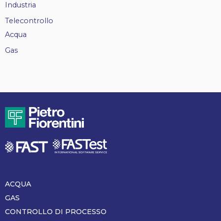
Industria
Telecontrollo
Acqua
Gas
ACQUA
Piè
di
GAS
pagina
CONTROLLO DI PROCESSO