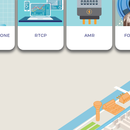
AMR
IONE
RTCP
F