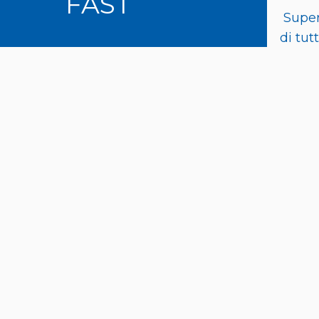
FAST
Super
di tut