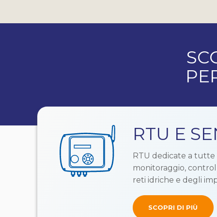
SC
PE
RTU E SE
RTU dedicate a tutte l
monitoraggio, contro
reti idriche e degli im
SCOPRI DI PIÙ