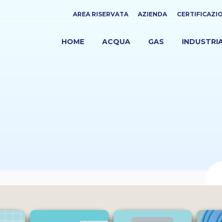
Top
AREA RISERVATA
AZIENDA
CERTIFICAZI
menu
HOME
ACQUA
GAS
INDUSTRI
NAVIGAZIONE
PRINCIPALE