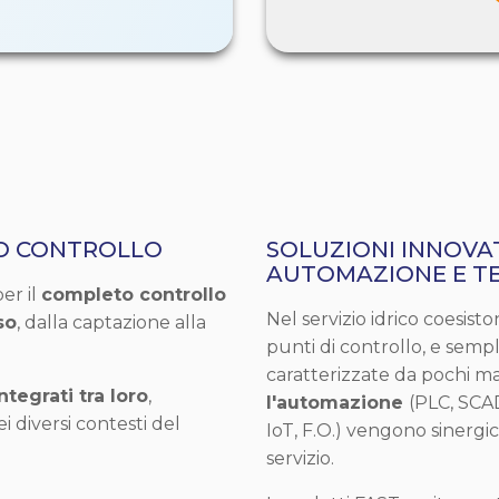
TO CONTROLLO
SOLUZIONI INNOVAT
AUTOMAZIONE E T
er il
completo controllo
Nel servizio idrico coesist
so
, dalla captazione alla
punti di controllo, e sempli
caratterizzate da pochi ma
ntegrati tra loro
,
l'automazione
(PLC, SCA
 diversi contesti del
IoT, F.O.) vengono sinergi
servizio.