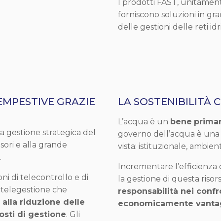
I prodotti FAST, unitame
forniscono soluzioni in gr
delle gestioni delle reti idr
TEMPESTIVE GRAZIE
LA SOSTENIBILITÀ 
L’acqua è un
bene
primar
a gestione strategica del
governo dell’acqua è un
nsori e alla grande
vista: istituzionale, ambie
.
Incrementare l’efficienza d
i di telecontrollo e di
la gestione di questa risor
 telegestione che
responsabilità nei confr
alla riduzione delle
economicamente vanta
osti di gestione
. Gli