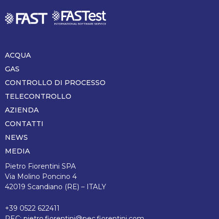
ACQUA
Piè
di
GAS
pagina
CONTROLLO DI PROCESSO
TELECONTROLLO
AZIENDA
CONTATTI
NEWS
MEDIA
Pietro Fiorentini SPA
Via Molino Poncino 4
42019 Scandiano (RE) – ITALY
+39 0522 622411
PEC:
pietro.fiorentini@pec.fiorentini.com