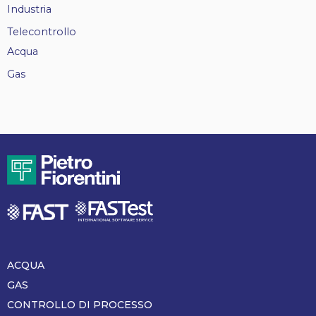
Industria
Telecontrollo
Acqua
Gas
ACQUA
Piè
di
GAS
pagina
CONTROLLO DI PROCESSO