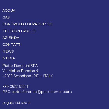
ACQUA
Piè
di
GAS
pagina
CONTROLLO DI PROCESSO
TELECONTROLLO
AZIENDA
CONTATTI
NEWS
MEDIA
Pietro Fiorentini SPA
Via Molino Poncino 4
42019 Scandiano (RE) – ITALY
+39 0522 622411
PEC:
pietro.fiorentini@pec.fiorentini.com
seguici sui social