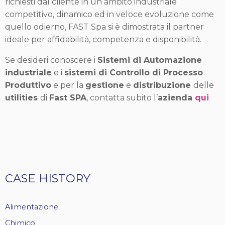
richiesti dal cliente in un ambito industriale
competitivo, dinamico ed in veloce evoluzione come
quello odierno, FAST Spa si è dimostrata il partner
ideale per affidabilità, competenza e disponibilità.
Se desideri conoscere i
Sistemi di Automazione
industriale
e i
sistemi di Controllo di Processo
Produttivo
e per la
gestione
e
distribuzione
delle
utilities
di
Fast SPA
, contatta subito l’
azienda
qui
Tags
CASE HISTORY
casehistory
Alimentazione
Chimico