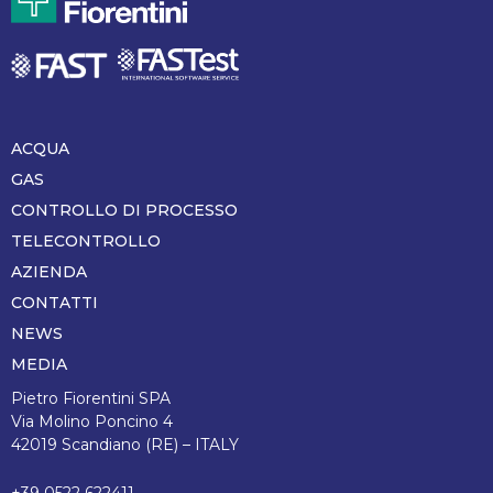
ACQUA
Piè
di
GAS
pagina
CONTROLLO DI PROCESSO
TELECONTROLLO
AZIENDA
CONTATTI
NEWS
MEDIA
Pietro Fiorentini SPA
Via Molino Poncino 4
42019 Scandiano (RE) – ITALY
+39 0522 622411