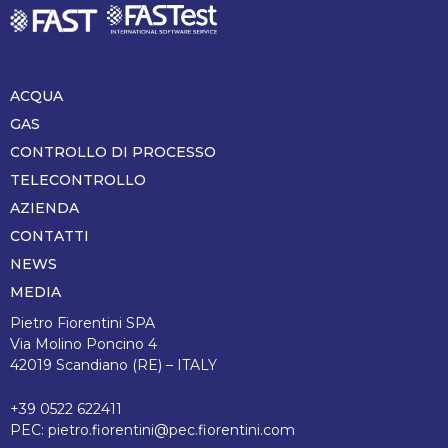
ACQUA
Piè
di
GAS
pagina
CONTROLLO DI PROCESSO
TELECONTROLLO
AZIENDA
CONTATTI
NEWS
MEDIA
Pietro Fiorentini SPA
Via Molino Poncino 4
42019 Scandiano (RE) – ITALY
+39 0522 622411
PEC:
pietro.fiorentini@pec.fiorentini.com