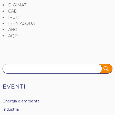
DIGIMAT
CAE
IRETI
IREN ACQUA
ABC
AQP
Tags
EVENTI
Energia e ambiente
Industria