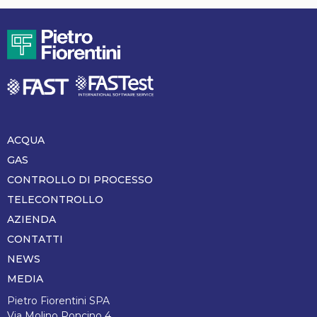
ACQUA
Piè
di
GAS
pagina
CONTROLLO DI PROCESSO
TELECONTROLLO
AZIENDA
CONTATTI
NEWS
MEDIA
Pietro Fiorentini SPA
Via Molino Poncino 4