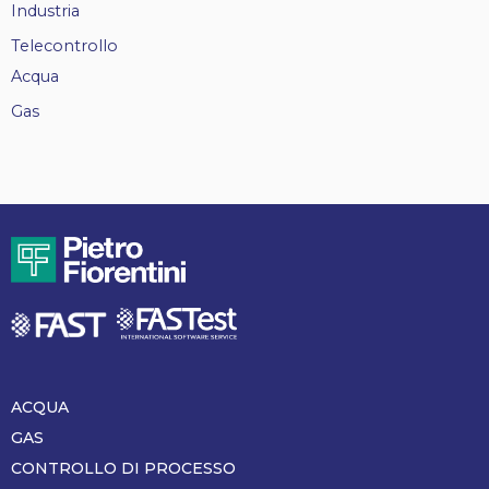
Industria
Telecontrollo
Acqua
Gas
ACQUA
Piè
di
GAS
pagina
CONTROLLO DI PROCESSO