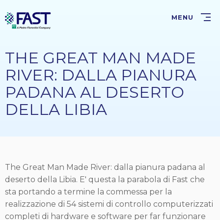
Salta
al
MENU
contenuto
principale
THE GREAT MAN MADE
RIVER: DALLA PIANURA
PADANA AL DESERTO
DELLA LIBIA
The Great Man Made River: dalla pianura padana al
deserto della Libia. E' questa la parabola di Fast che
sta portando a termine la commessa per la
realizzazione di 54 sistemi di controllo computerizzati
completi di hardware e software per far funzionare