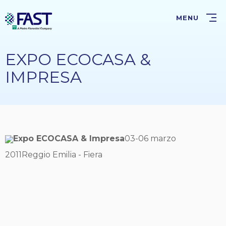
Salta
al
MENU
contenuto
principale
EXPO ECOCASA &
IMPRESA
Expo ECOCASA & Impresa
03-06 marzo
2011Reggio Emilia - Fiera