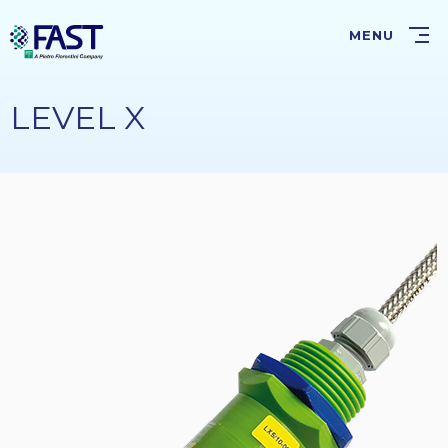
Salta
al
MENU
contenuto
principale
LEVEL X