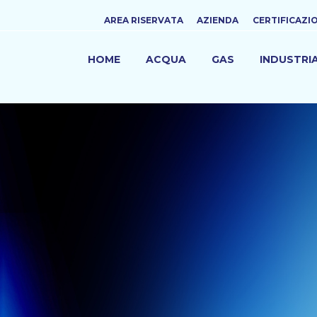
Top
AREA RISERVATA
AZIENDA
CERTIFICAZI
menu
HOME
ACQUA
GAS
INDUSTRI
NAVIGAZIONE
PRINCIPALE