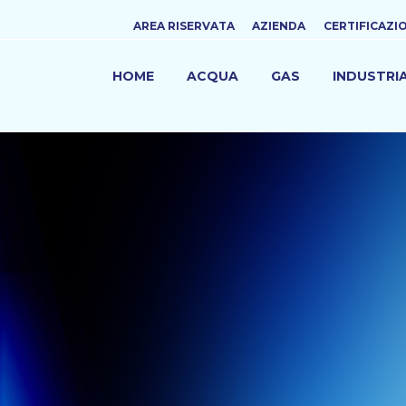
Top
AREA RISERVATA
AZIENDA
CERTIFICAZI
menu
HOME
ACQUA
GAS
INDUSTRI
NAVIGAZIONE
PRINCIPALE