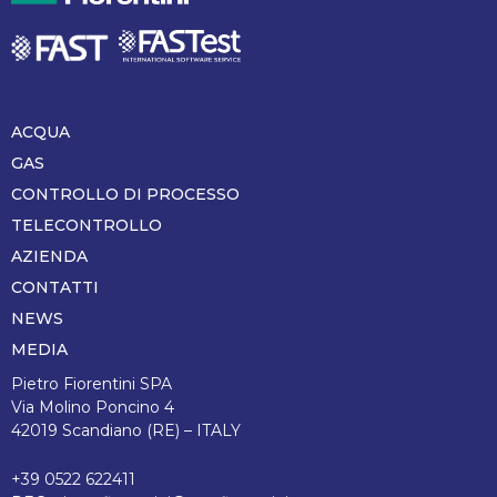
ACQUA
Piè
di
GAS
pagina
CONTROLLO DI PROCESSO
TELECONTROLLO
AZIENDA
CONTATTI
NEWS
MEDIA
Pietro Fiorentini SPA
Via Molino Poncino 4
42019 Scandiano (RE) – ITALY
+39 0522 622411